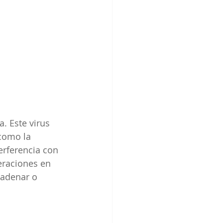
 Este virus 
como la 
erferencia con 
eraciones en 
cadenar o 