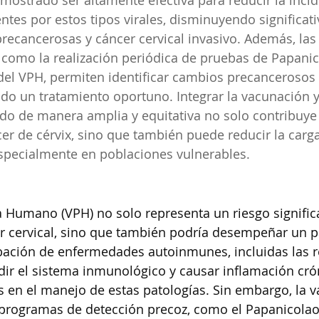
mostrado ser altamente efectiva para reducir la incid
entes por estos tipos virales, disminuyendo significat
precancerosas y cáncer cervical invasivo. Además, la
 como la realización periódica de pruebas de Papanic
del VPH, permiten identificar cambios precancerosos 
ndo un tratamiento oportuno. Integrar la vacunación y
o de manera amplia y equitativa no solo contribuye 
er de cérvix, sino que también puede reducir la carga
specialmente en poblaciones vulnerables.
a Humano (VPH) no solo representa un riesgo significa
r cervical, sino que también podría desempeñar un pa
rbación de enfermedades autoinmunes, incluidas las r
ir el sistema inmunológico y causar inflamación cró
s en el manejo de estas patologías. Sin embargo, la 
 programas de detección precoz, como el Papanicolao