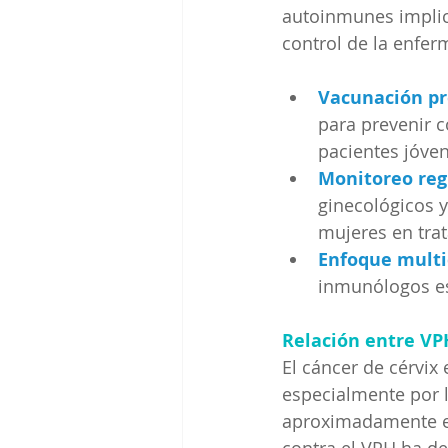
autoinmunes implica
control de la enfer
Vacunación pr
para prevenir c
pacientes jóve
Monitoreo reg
ginecológicos y
mujeres en tra
Enfoque multid
inmunólogos es
Relación entre VP
El cáncer de cérvix
especialmente por l
aproximadamente el