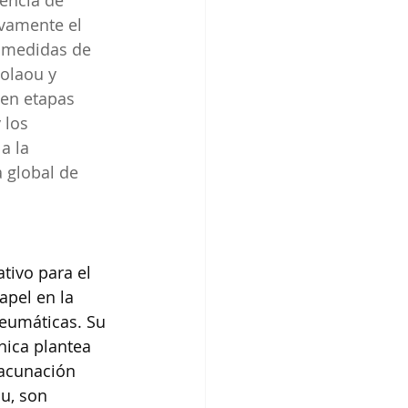
encia de 
ivamente el 
s medidas de 
olaou y 
en etapas 
 los 
a la 
 global de 
tivo para el 
pel en la 
eumáticas. Su 
nica plantea 
vacunación 
u, son 