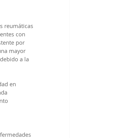
es reumáticas 
entes con 
tente por 
una mayor 
debido a la 
dad en 
nda 
nto 
nfermedades 