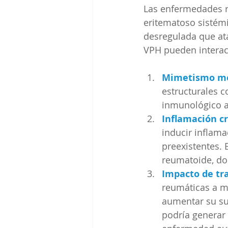
Las enfermedades r
eritematoso sistémi
desregulada que at
VPH pueden interac
Mimetismo mo
estructurales c
inmunológico at
Inflamación cr
inducir inflam
preexistentes. 
reumatoide, don
Impacto de tr
reumáticas a m
aumentar su sus
podría generar 