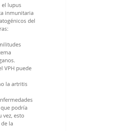
el lupus 
a inmunitaria 
atogénicos del 
ras:
militudes 
tema 
rganos.
del VPH puede 
 
la artritis 
enfermedades 
que podría 
 vez, esto 
de la 