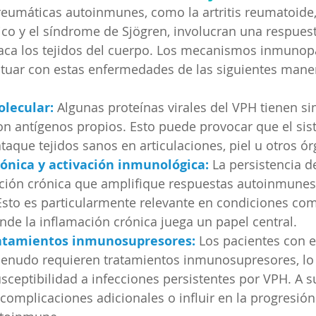
eumáticas autoinmunes, como la artritis reumatoide, 
co y el síndrome de Sjögren, involucran una respuest
aca los tejidos del cuerpo. Los mecanismos inmunop
tuar con estas enfermedades de las siguientes mane
lecular:
Algunas proteínas virales del VPH tienen si
on antígenos propios. Esto puede provocar que el sis
aque tejidos sanos en articulaciones, piel u otros ó
ónica y activación inmunológica:
 La persistencia 
ación crónica que amplifique respuestas autoinmunes
Esto es particularmente relevante en condiciones como 
de la inflamación crónica juega un papel central.
atamientos inmunosupresores:
 Los pacientes con 
enudo requieren tratamientos inmunosupresores, lo 
ceptibilidad a infecciones persistentes por VPH. A su
complicaciones adicionales o influir en la progresión 