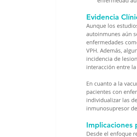
enfermedad au
Evidencia Clíni
Aunque los estudios
autoinmunes aún so
enfermedades como 
VPH. Además, algun
incidencia de lesio
interacción entre la
En cuanto a la vacu
pacientes con enf
individualizar las d
inmunosupresor de 
Implicaciones 
Desde el enfoque r