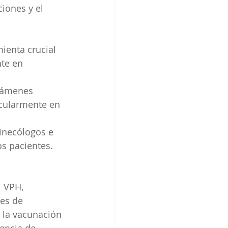
iones y el 
ienta crucial 
te en 
exámenes 
icularmente en 
inecólogos e 
s pacientes.
l VPH, 
es de 
 la vacunación 