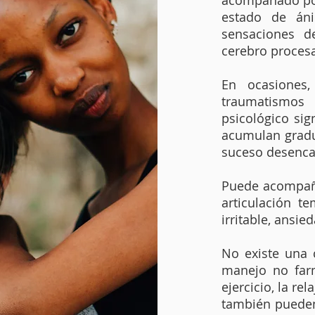
acompañado por
estado de áni
sensaciones d
cerebro procesa
En ocasiones
traumatismos f
psicológico sig
acumulan gradu
suceso desenca
Puede acompaña
articulación t
irritable, ansie
No existe una 
manejo no farm
ejercicio, la re
también pueden