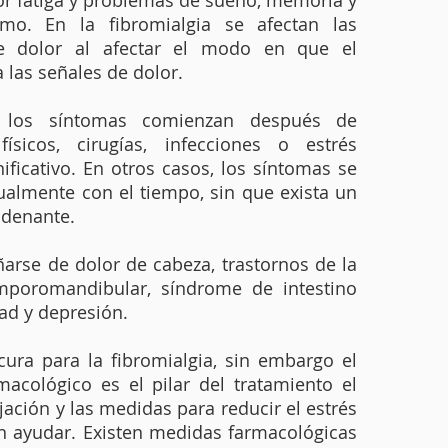
 fatiga y problemas de sueño, memoria y
mo. En la fibromialgia se afectan las
e dolor al afectar el modo en que el
 las señales de dolor.
, los síntomas comienzan después de
ísicos, cirugías, infecciones o estrés
nificativo. En otros casos, los síntomas se
almente con el tiempo, sin que exista un
denante.
rse de dolor de cabeza, trastornos de la
emporomandibular, síndrome de intestino
dad y depresión.
cura para la fibromialgia, sin embargo el
acológico es el pilar del tratamiento el
lajación y las medidas para reducir el estrés
 ayudar. Existen medidas farmacológicas