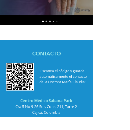
CONTACTO
¡Escanea el código y guarda
automáticamente el contacto
de la Doctora María Claudia!
Centro Médico Sabana Park
Cra 5 No 9-26 Sur. Cons. 211, Torre 2
Cajicá, Colombia
Tel: 60
(1) 8665747
/ Cel: (+57)
314 493 9242
dramariaclaudiadiazj@gmail.com