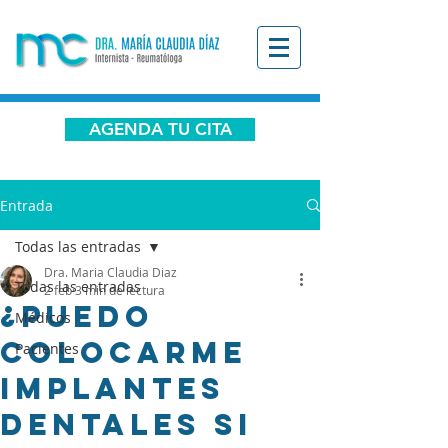
AGENDA TU CITA
Entrada
Todas las entradas
Dra. Maria Claudia Diaz
Todas las entradas
2 feb
3 min de lectura
¿Puedo
Médicos
colocarme
Pacientes
implantes
dentales si