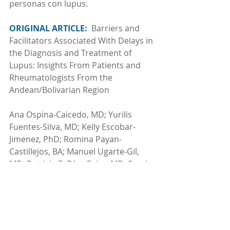
personas con lupus.
ORIGINAL ARTICLE:  
Barriers and 
Facilitators Associated With Delays in 
the Diagnosis and Treatment of 
Lupus: Insights From Patients and 
Rheumatologists From the 
Andean/Bolivarian Region
Ana Ospina-Caicedo, MD; Yurilis 
Fuentes-Silva, MD; Kelly Escobar-
Jimenez, PhD; Romina Payan-
Castillejos, BA; Manuel Ugarte-Gil, 
MD; Patricia E. Díaz-Cuiza, MD; Sergio 
Guevara-Pacheco, MD, PhD; Iván 
Stekman, MD; Amaranta Manrique 
de Lara, MSc; Ivonne del Cisne 
Quezada-López, MD; Edgar A. Castro-
Franco, PhD; Jesús G. Ballesteros, 