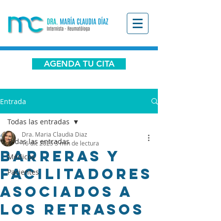
AGENDA TU CITA
Entrada
Todas las entradas
Dra. Maria Claudia Diaz
Todas las entradas
16 dic 2025
3 min de lectura
Barreras y
Médicos
facilitadores
Pacientes
asociados a
los retrasos