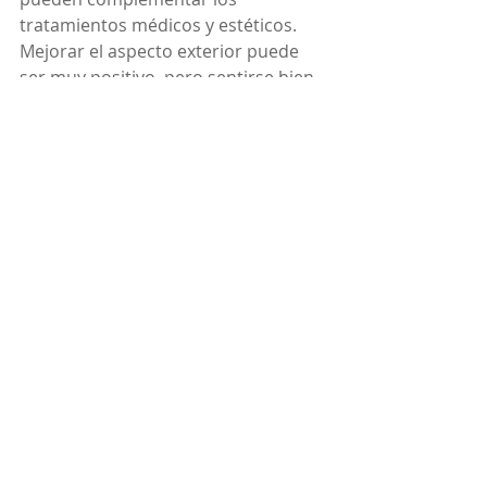
tratamientos médicos y estéticos. 
Mejorar el aspecto exterior puede 
ser muy positivo, pero sentirse bien 
con uno mismo también necesita un 
trabajo emocional.
Conclusión
Si tienes lupus y estás considerando 
algún tratamiento estético, es 
fundamental hablar con tu 
dermatólogo. Existen opciones 
seguras que pueden ayudarte a 
sentirte mejor, pero siempre deben 
aplicarse cuando la enfermedad esté 
bajo control y por profesionales 
capacitados. Cuidar tu piel es parte 
de cuidar tu salud integral.