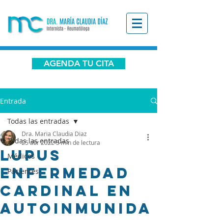
AGENDA TU CITA
Entrada
Todas las entradas
Dra. Maria Claudia Diaz
Todas las entradas
25 abr 2022
3 min de lectura
Lupus
Médicos
enfermedad
Pacientes
cardinal en
autoinmunida