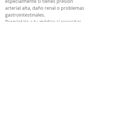
especialmente si tienes presión 
arterial alta, daño renal o problemas 
gastrointestinales.
Pregúntale a tu médico si necesitas 
vitamina D y suplementos de calcio. 
Existe evidencia que indica que las 
personas con lupus pueden 
beneficiarse de la vitamina D 
complementaria. Un suplemento de 
calcio puede ayudarte a alcanzar la 
cantidad diaria recomendada en la 
dieta de 1000 miligramos a 1200 
miligramos, dependiendo de tu 
edad, para ayudar a mantener los 
huesos sanos.
Planificación familiar y evitar un 
embarazo no deseado. Recordar que 
el embarazo puede propiciar 