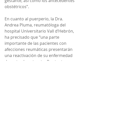
gestante, así como los antecedentes 
obstétricos”.
En cuanto al puerperio, la Dra. 
Andrea Pluma, reumatóloga del 
hospital Universitario Vall d’Hebrón, 
ha precisado que “una parte 
importante de las pacientes con 
afecciones reumáticas presentarán 
una reactivación de su enfermedad 
durante el postparto. Por tanto, es 
importante disponer de 
tratamientos efectivos para reducir 
la actividad de la enfermedad y 
ayudar a que las pacientes se 
adapten lo mejor posible a su nueva 
situación familiar. Además, el 
seguimiento en estos casos debe ser 
muy estrecho”.