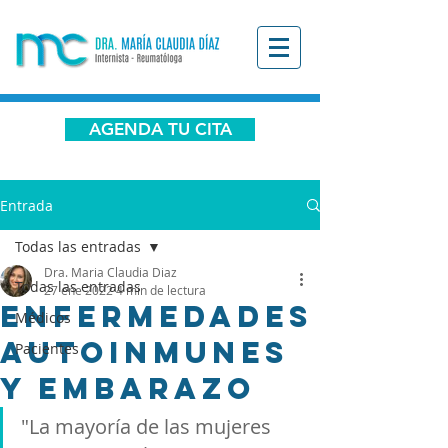
AGENDA TU CITA
Entrada
Todas las entradas
Dra. Maria Claudia Diaz
Todas las entradas
27 ene 2022
4 min de lectura
Enfermedades
Médicos
autoinmunes
Pacientes
y embarazo
"La mayoría de las mujeres 