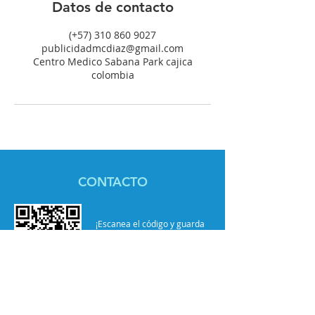
Datos de contacto
(+57) 310 860 9027
publicidadmcdiaz@gmail.com
Centro Medico Sabana Park cajica
colombia
CONTACTO
¡Escanea el código y guarda
automáticamente el contacto
de la Doctora María Claudia!
Centro Médico Sabana Park
Cra 5 No 9-26 Sur. Cons. 211, Torre 2