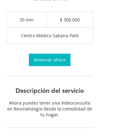
300.000
pesos
30 min
3
$ 300.000
colombianos
0
Centro Médico Sabana Park
m
i
n
Reservar ahora
Descripción del servicio
Ahora puedes tener una Videoconsulta
en Reumatología desde la comodidad de
tu hogar.