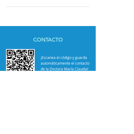
CONTACTO
¡Escanea el código y guarda
automáticamente el contacto
de la Doctora María Claudia!
Centro Médico Sabana Park
Cra 5 No 9-26 Sur. Cons. 211, Torre 2
Cajicá, Colombia
Tel: 60
(1) 8665747
/ Cel: (+57)
314 493 9242
dramariaclaudiadiazj@gmail.com
Hospital Universitario San Ignacio
Cra 7 No. 40-62, ​Consultorio 704