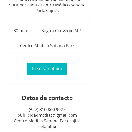
Suramericana / Centro Médico Sabana
Park, Cajicá.
Según
Convenio
30 min
3
Según Convenio MP
MP
0
Centro Médico Sabana Park
m
i
n
Reservar ahora
Datos de contacto
(+57) 310 860 9027
publicidadmcdiaz@gmail.com
Centro Medico Sabana Park cajica
colombia