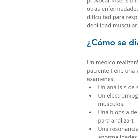
provocar insensibi
otras enfermedades 
dificultad para res
debilidad muscular
¿Cómo se dia
Un médico realizará
paciente tiene una 
exámenes:
Un análisis de 
Un electromiog
músculos.
Una biopsia de
para analizar).
Una resonancia
anormalidades 