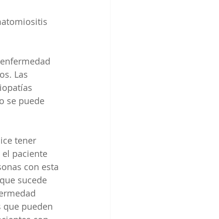
atomiositis 
a enfermedad 
os. Las 
iopatías 
No se puede 
ce tener 
 el paciente 
sonas con esta 
o que sucede 
fermedad 
os que pueden 