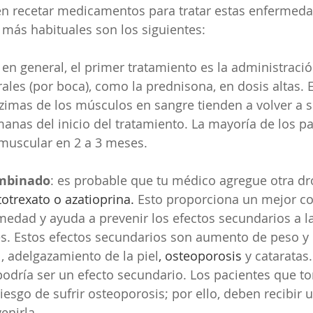
n recetar medicamentos para tratar estas enfermeda
 más habituales son los siguientes:
: en general, el primer tratamiento es la administració
ales (por boca), como la prednisona, en dosis altas. E
zimas de los músculos en sangre tienden a volver a s
anas del inicio del tratamiento. La mayoría de los pa
 muscular en 2 a 3 meses.
ombinado
: es probable que tu médico agregue otra dro
otrexato o azatioprina. 
Esto proporciona un mejor con
medad y ayuda a prevenir los efectos secundarios a l
es. Estos efectos secundarios son aumento de peso y 
l, adelgazamiento de la piel
, osteoporosis 
y cataratas.
odría ser un efecto secundario. Los pacientes que t
iesgo de sufrir osteoporosis; por ello, deben recibir 
enirla.