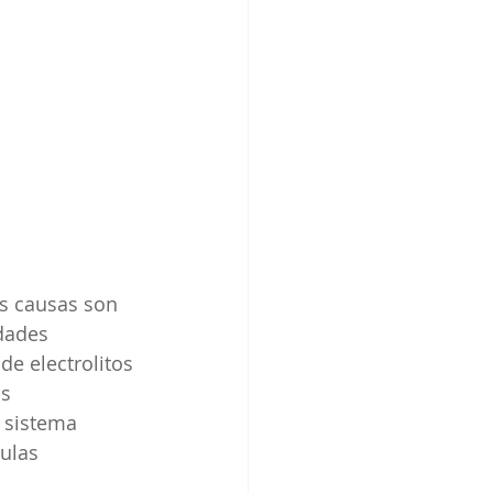
s causas son 
dades 
de electrolitos 
s 
l sistema 
ulas 