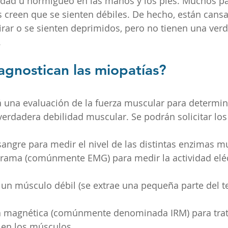
lidad u hormigueo en las manos y los pies. Muchos pa
creen que se sienten débiles. De hecho, están cansa
pirar o se sienten deprimidos, pero no tienen una ver
.
gnostican las miopatías?
 una evaluación de la fuerza muscular para determina
verdadera debilidad muscular. Se podrán solicitar los
sangre para medir el nivel de las distintas enzimas m
rama (comúnmente EMG) para medir la actividad eléct
 un músculo débil (se extrae una pequeña parte del t
 magnética (comúnmente denominada IRM) para trata
en los músculos.