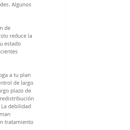
des. Algunos 
n de 
sto reduce la 
u estado 
cientes 
ga a tu plan 
trol de largo 
argo plazo de 
redistribución 
 La debilidad 
oman 
un tratamiento 