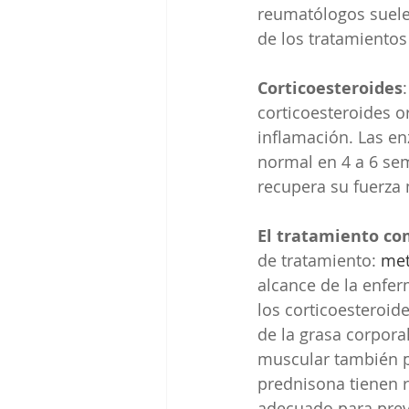
reumatólogos suele
de los tratamientos
Corticoesteroides
corticoesteroides or
inflamación. Las en
normal en 4 a 6 sem
recupera su fuerza
El tratamiento c
de tratamiento: 
met
alcance de la enfer
los corticoesteroid
de la grasa corpora
muscular también p
prednisona tienen r
adecuado para prev