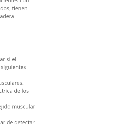
cientes con 
dos, tienen 
dadera 
r si el 
 siguientes 
usculares.
rica de los 
ejido muscular 
r de detectar 