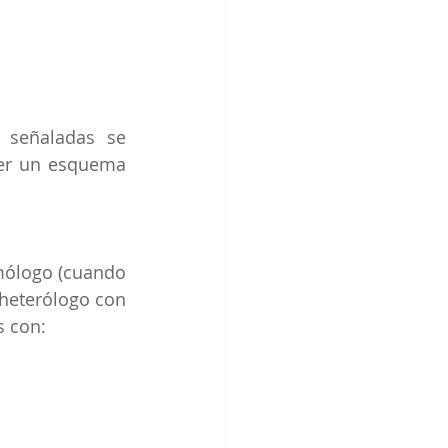
 señaladas se 
er un esquema 
mólogo (cuando 
heterólogo con 
s con: