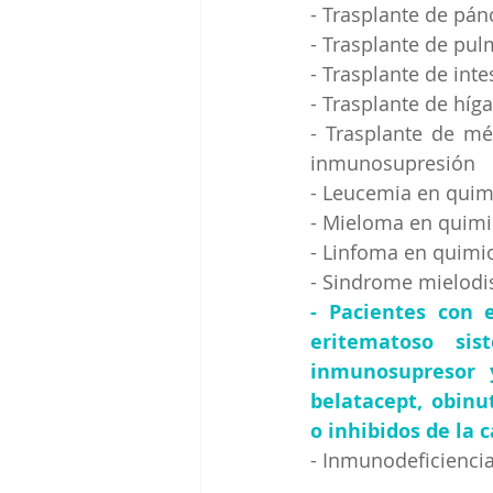
- Trasplante de pán
- Trasplante de pu
- Trasplante de inte
- Trasplante de híg
- Trasplante de mé
inmunosupresión
- Leucemia en quim
- Mieloma en quimi
- Linfoma en quimi
- Sindrome mielodi
- Pacientes con 
eritematoso sis
inmunosupresor 
belatacept, obinu
o inhibidos de la 
- Inmunodeficienci