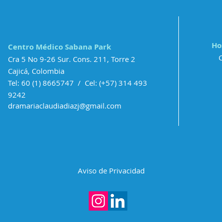
autogestión
la
e
de una
en
enfermedad o
ra
cualquier
Ho
Centro Médico Sabana Park
situación de la
s y
Cra 5 No 9-26 Sur. Cons. 211, Torre 2
vida
rés
Cajicá, Colombia
Tel: 60
(1) 8665747
/ Cel: (+57) 314 493
9242
dramariaclaudiadiazj@gmail.com
Aviso de Privacidad