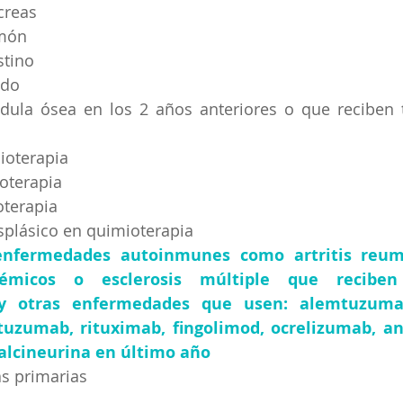
creas
lmón
stino
ado
dula ósea en los 2 años anteriores o que reciben t
ioterapia
oterapia
oterapia
splásico en quimioterapia
enfermedades autoinmunes como artritis reuma
témicos o esclerosis múltiple que reciben 
y otras enfermedades que usen: alemtuzumab,
tuzumab, rituximab, fingolimod, ocrelizumab, an
calcineurina en último año
as primarias