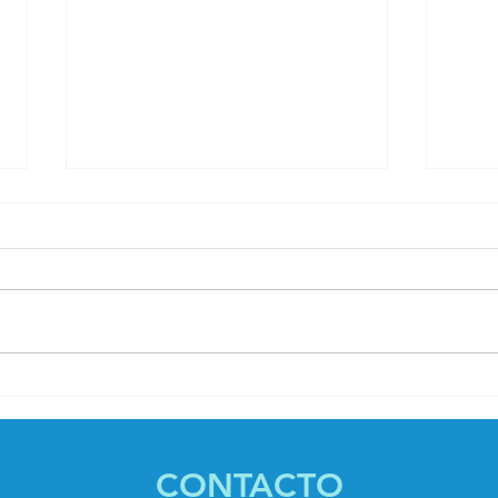
La clave de mi
Em
felicidad soy
y 
yo: 8 puntos
de
clave en la
CONTACTO
el
nto,