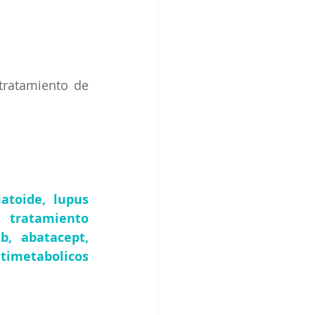
ratamiento de 
toide, lupus 
tratamiento 
 abatacept, 
timetabolicos 