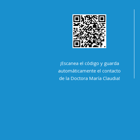
comprensión d
tus emociones,
mejorar tus
relaciones
interpersonale
manejar el est
¡Escanea el código y guarda
automáticamente el contacto
de la Doctora María Claudia!