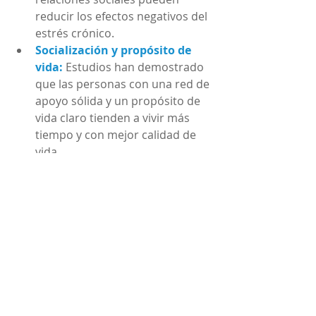
reducir los efectos negativos del 
estrés crónico.
Socialización y propósito de 
vida:
Estudios han demostrado 
que las personas con una red de 
apoyo sólida y un propósito de 
vida claro tienden a vivir más 
tiempo y con mejor calidad de 
vida.
Conclusión
El envejecimiento saludable no es 
solo cuestión de suerte o genética, 
sino de decisiones diarias que 
impactan directamente en nuestra 
calidad de vida a largo plazo. 
Adoptar una dieta equilibrada y 