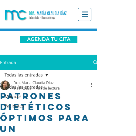
AGENDA TU CITA
Entrada
Todas las entradas
Dra. Maria Claudia Diaz
Todas las entradas
1 abr 2025
4 min de lectura
Patrones
Médicos
Dietéticos
Pacientes
Óptimos para
un