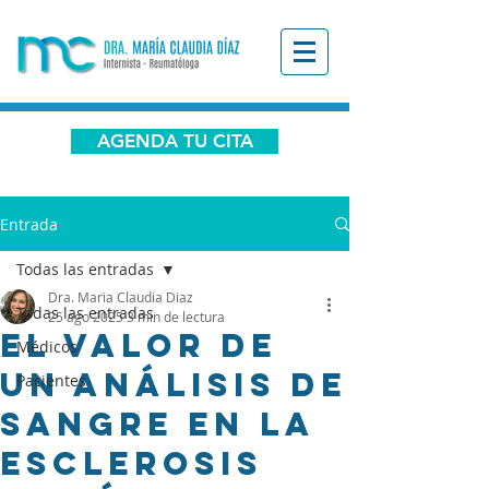
AGENDA TU CITA
Entrada
Todas las entradas
Dra. Maria Claudia Diaz
Todas las entradas
25 ago 2025
3 min de lectura
El valor de
Médicos
un análisis de
Pacientes
sangre en la
esclerosis