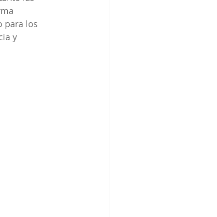
rma 
o para los 
ia y 