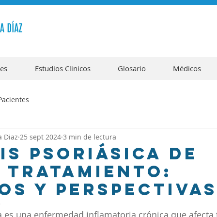
tes
Estudios Clinicos
Glosario
Médicos
Pacientes
a Diaz
25 sept 2024
3 min de lectura
is Psoriásica de
l Tratamiento:
os y Perspectiva
5
ica es una enfermedad inflamatoria crónica que afecta 