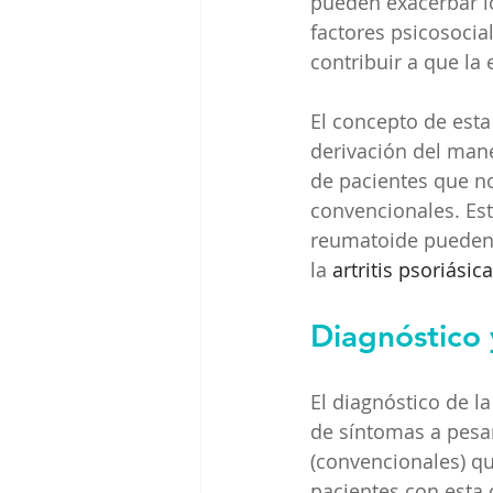
pueden exacerbar lo
factores psicosocia
contribuir a que la
El concepto de esta v
derivación del mane
de pacientes que n
convencionales. Est
reumatoide pueden s
la 
artritis psoriásica
Diagnóstico 
El diagnóstico de la
de síntomas a pesa
(convencionales) q
pacientes con esta 