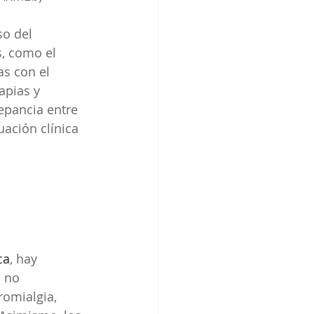
so del 
, como el 
as con el 
apias y 
epancia entre 
ación clínica 
ca
, hay 
 no 
romialgia, 