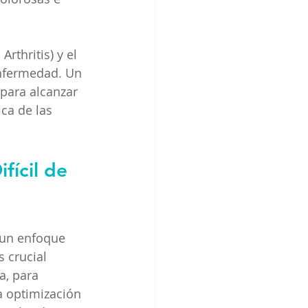
rthritis) y el 
enfermedad. Un 
 para alcanzar 
ca de las 
fícil de 
e un enfoque 
 crucial 
a, para 
la optimización 