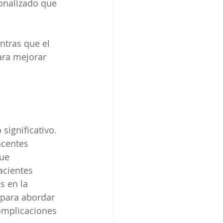
onalizado que 
ntras que el 
ara mejorar 
 significativo. 
acentes 
ue 
acientes 
 en la 
 para abordar 
omplicaciones 