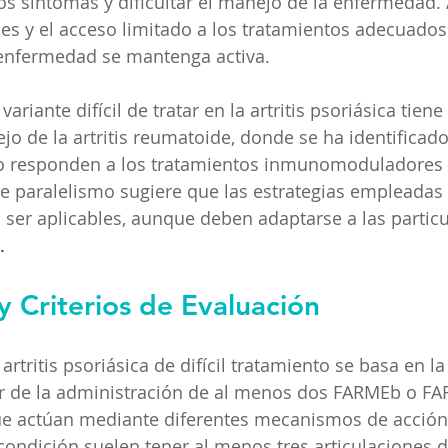
s síntomas y dificultar el manejo de la enfermedad. 
les y el acceso limitado a los tratamientos adecuado
 enfermedad se mantenga activa.
ariante difícil de tratar en la artritis psoriásica tiene
jo de la artritis reumatoide, donde se ha identificad
o responden a los tratamientos inmunomoduladores 
e paralelismo sugiere que las estrategias empleadas en
er aplicables, aunque deben adaptarse a las particu
.
y Criterios de Evaluación
 artritis psoriásica de difícil tratamiento se basa en la
r de la administración de al menos dos FARMEb o FA
ue actúan mediante diferentes mecanismos de acción
condición suelen tener al menos tres articulaciones d