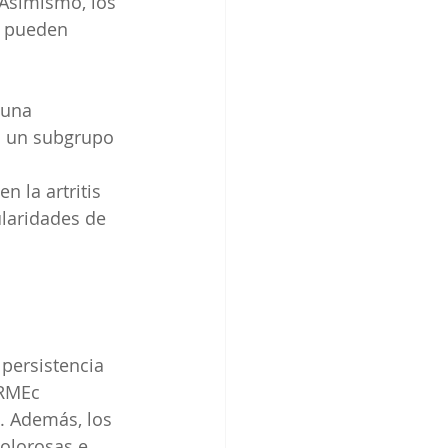
Asimismo, los 
s pueden 
 una 
o un subgrupo 
 la artritis 
laridades de 
 persistencia 
RMEc 
. Además, los 
olorosas e 