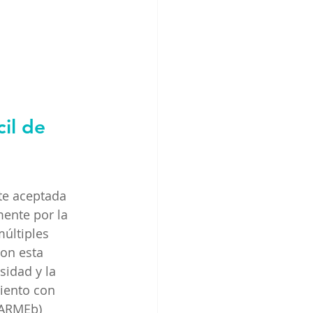
cil de 
te aceptada 
mente por la 
últiples 
con esta 
idad y la 
iento con 
ARMEb)​