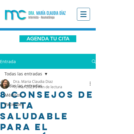
AGENDA TU CITA
Entrada
Todas las entradas
Dra. Maria Claudia Diaz
Todas las entradas
15 mar 2023
3 min de lectura
8 Consejos de
Médicos
Dieta
Pacientes
Saludable
para el