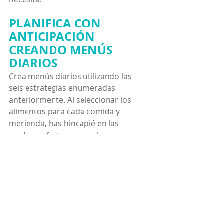
PLANIFICA CON 
ANTICIPACIÓN 
CREANDO MENÚS 
DIARIOS
Crea menús diarios utilizando las 
seis estrategias enumeradas 
anteriormente. Al seleccionar los 
alimentos para cada comida y 
merienda, has hincapié en las 
verduras, frutas y cereales 
integrales. Elige fuentes de proteínas 
magras y grasas saludables, y limita 
los alimentos salados. Controla el 
tamaño de tus porciones y agrega 
variedad a tus opciones de menú.
PERMÍTETE UN 